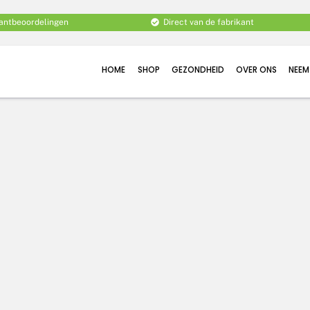
lantbeoordelingen
Direct van de fabrikant
HOME
SHOP
GEZONDHEID
OVER ONS
NEEM