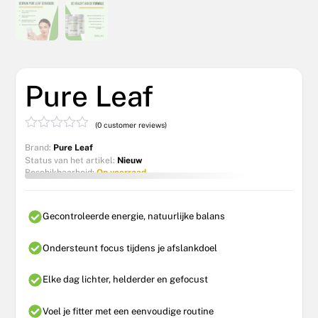
Pure Leaf
(
0
customer reviews)
G
Brand:
Pure Leaf
e
Status van het artikel:
Nieuw
w
Beschikbaarheid:
Op voorraad
a
a
r
d
Gecontroleerde energie, natuurlijke balans
e
e
r
Ondersteunt focus tijdens je afslankdoel
d
0
Elke dag lichter, helderder en gefocust
u
i
t
Voel je fitter met een eenvoudige routine