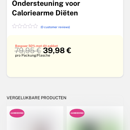
Ondersteuning voor
Caloriearme Diëten
(
0
customer reviews)
G
e
w
Bespaar 50% met dit pakket
a
Oorspronkelijke
Huidige
79,95
€
39,98
€
a
prijs
prijs
pro Packung/Flasche
r
was:
is:
d
79,95 €.
39,98 €.
e
e
r
d
0
u
i
VERGELIJKBARE PRODUCTEN
t
5
AANBIEDING!
AANBIEDING!