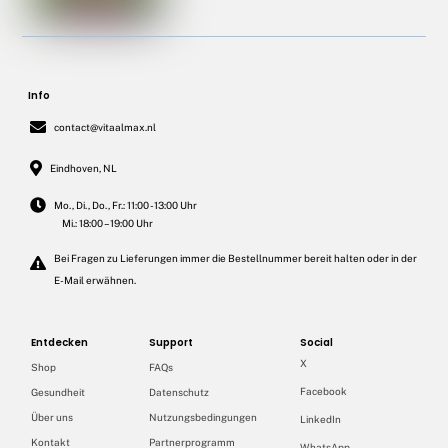
Info
contact@vitaalmax.nl
Eindhoven, NL
Mo., Di., Do., Fr.: 11:00 - 13:00 Uhr
Mi.: 18:00 – 19:00 Uhr
Bei Fragen zu Lieferungen immer die Bestellnummer bereit halten oder in der
E-Mail erwähnen.
Entdecken
Support
Social
X
Shop
FAQs
Facebook
Gesundheit
Datenschutz
Über uns
Nutzungsbedingungen
LinkedIn
Kontakt
Partnerprogramm
WhatsApp