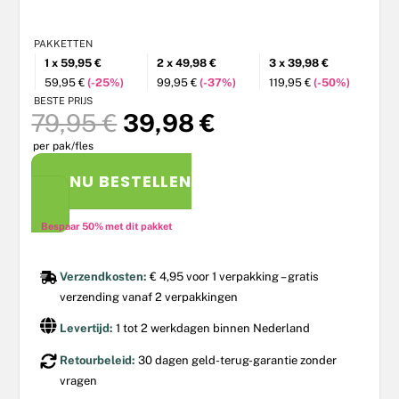
5
PAKKETTEN
1 x 59,95 €
2 x 49,98 €
3 x 39,98 €
59,95 €
(-25%)
99,95 €
(-37%)
119,95 €
(-50%)
BESTE PRIJS
Oorspronkelijke
Huidige
79,95
€
39,98
€
prijs
prijs
per pak/fles
was:
is:
79,95 €.
39,98 €.
NU BESTELLEN
Bespaar 50% met dit pakket
Verzendkosten:
€ 4,95 voor 1 verpakking – gratis
verzending vanaf 2 verpakkingen
Levertijd:
1 tot 2 werkdagen binnen Nederland
Retourbeleid:
30 dagen geld-terug-garantie zonder
vragen