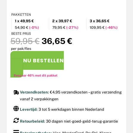
PAKKETTEN
1 x 49,95 €
2 x 39,97 €
3 x 36,65 €
54,90 €
(-0%)
79,95 €
(-27%)
109,95 €
(-46%)
BESTE PRIJS
Oorspronkelijke
Huidige
59,95
€
36,65
€
prijs
prijs
per pak/fles
was:
is:
59,95 €.
36,65 €.
NU BESTELLEN
Bespaar 46% met dit pakket
Verzendkosten:
€4,95 verzendkosten – gratis verzending
vanaf 2 verpakkingen
Levertijd:
3 tot 5 werkdagen binnen Nederland
Retourbeleid:
30 dagen niet-goed-geld-terug-garantie