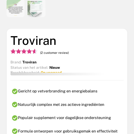
Troviran
(2 customer review)
Gewaardee
Brand:
Troviran
rd
4.50
Status van het artikel:
Nieuw
uit 5
Beschikbaarheid:
Op voorraad
Gericht op vetverbranding en energiebalans
Natuurlijk complex met zes actieve ingrediënten
Populair supplement voor dagelijkse ondersteuning
Formule ontworpen voor gebruiksgemak en effectiviteit