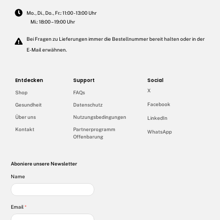
Mo., Di., Do., Fr.: 11:00 - 13:00 Uhr
Mi.: 18:00 – 19:00 Uhr
Bei Fragen zu Lieferungen immer die Bestellnummer bereit halten oder in der
E-Mail erwähnen.
Entdecken
Support
Social
X
Shop
FAQs
Facebook
Gesundheit
Datenschutz
Über uns
Nutzungsbedingungen
LinkedIn
Kontakt
Partnerprogramm
WhatsApp
Offenbarung
Aboniere unsere Newsletter
Name
Email
*