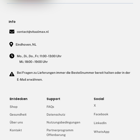
Info
contact@vitaalmax.nl
Eindhoven, NL
Mo., Di., Do., Fr.: 11:00 - 13:00 Uhr
Mi.: 18:00 – 19:00 Uhr
Bei Fragen zu Lieferungen immer die Bestellnummer bereit halten oder in der
E-Mail erwähnen.
Entdecken
Support
Social
X
Shop
FAQs
Facebook
Gesundheit
Datenschutz
Über uns
Nutzungsbedingungen
LinkedIn
Kontakt
Partnerprogramm
WhatsApp
Offenbarung