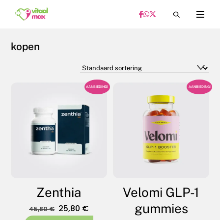
Skip
Menu
to
content
kopen
AANBIEDING!
AANBIEDING!
Zenthia
Velomi GLP-1
gummies
Oorspronkelijke
Huidige
25,80
€
45,80
€
prijs
prijs