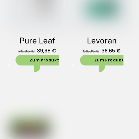
Pure Leaf
Levoran
Oorspronkelijke
Huidige
Oorspronkelijk
Huidig
39,98
€
36,65
€
79,95
€
59,95
€
prijs
prijs
prijs
prijs
Zum Produkt
Zum Produkt
was:
is:
was:
is:
79,95 €.
39,98 €.
59,95 €.
36,65 €