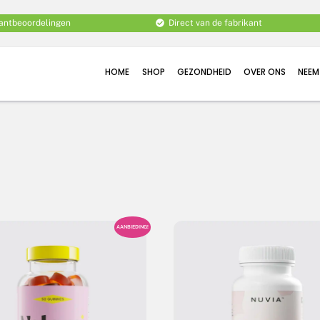
lantbeoordelingen
Direct van de fabrikant
HOME
SHOP
GEZONDHEID
OVER ONS
NEEM
AANBIEDING!