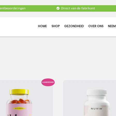
lantbeoordelingen
Direct van de fabrikant
HOME
SHOP
GEZONDHEID
OVER ONS
NEEM
AANBIEDING!