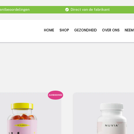
lantbeoordelingen
Direct van de fabrikant
HOME
SHOP
GEZONDHEID
OVER ONS
NEEM
AANBIEDING!