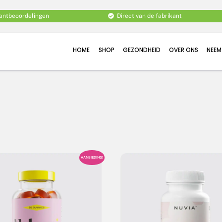
lantbeoordelingen
Direct van de fabrikant
HOME
SHOP
GEZONDHEID
OVER ONS
NEEM
AANBIEDING!