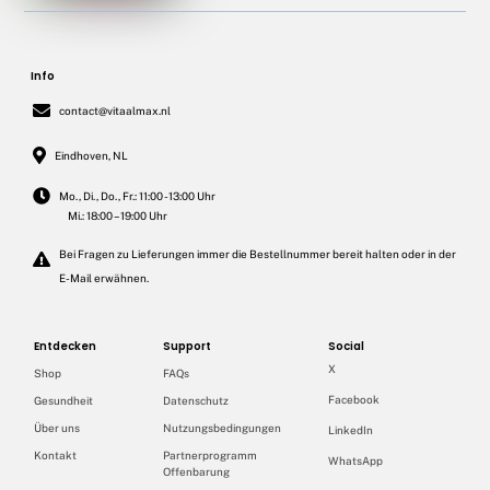
Info
contact@vitaalmax.nl
Eindhoven, NL
Mo., Di., Do., Fr.: 11:00 - 13:00 Uhr
Mi.: 18:00 – 19:00 Uhr
Bei Fragen zu Lieferungen immer die Bestellnummer bereit halten oder in der
E-Mail erwähnen.
Entdecken
Support
Social
X
Shop
FAQs
Facebook
Gesundheit
Datenschutz
Über uns
Nutzungsbedingungen
LinkedIn
Kontakt
Partnerprogramm
WhatsApp
Offenbarung