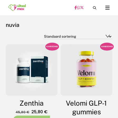
Skip
Menu
to
content
nuvia
AANBIEDING!
AANBIEDING!
Zenthia
Velomi GLP-1
gummies
Oorspronkelijke
Huidige
25,80
€
45,80
€
prijs
prijs