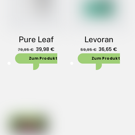
Pure Leaf
Levoran
Oorspronkelijke
Huidige
Oorspronkelijk
Huidig
39,98
€
36,65
€
79,95
€
59,95
€
prijs
prijs
prijs
prijs
Zum Produkt
Zum Produkt
was:
is:
was:
is:
79,95 €.
39,98 €.
59,95 €.
36,65 €