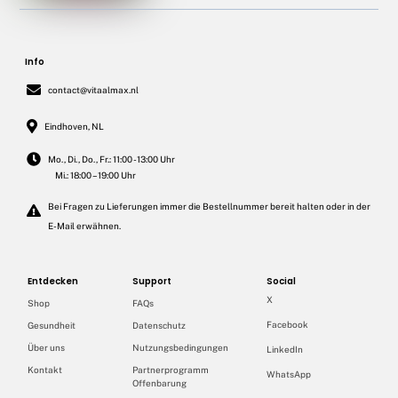
Info
contact@vitaalmax.nl
Eindhoven, NL
Mo., Di., Do., Fr.: 11:00 - 13:00 Uhr
Mi.: 18:00 – 19:00 Uhr
Bei Fragen zu Lieferungen immer die Bestellnummer bereit halten oder in der
E-Mail erwähnen.
Entdecken
Support
Social
X
Shop
FAQs
Facebook
Gesundheit
Datenschutz
Über uns
Nutzungsbedingungen
LinkedIn
Kontakt
Partnerprogramm
WhatsApp
Offenbarung