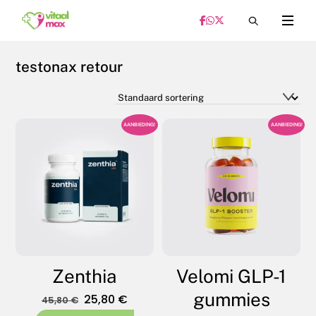
Skip
Menu
to
content
testonax retour
AANBIEDING!
AANBIEDING!
Zenthia
Velomi GLP-1
gummies
Oorspronkelijke
Huidige
25,80
€
45,80
€
prijs
prijs