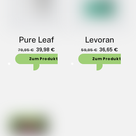
Pure Leaf
Levoran
Oorspronkelijke
Huidige
Oorspronkelijk
Huidig
39,98
€
36,65
€
79,95
€
59,95
€
prijs
prijs
prijs
prijs
Zum Produkt
Zum Produkt
was:
is:
was:
is:
79,95 €.
39,98 €.
59,95 €.
36,65 €