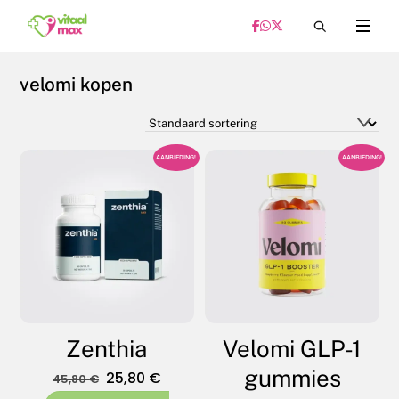
Skip
Menu
to
content
velomi kopen
AANBIEDING!
AANBIEDING!
Zenthia
Velomi GLP-1
gummies
Oorspronkelijke
Huidige
25,80
€
45,80
€
prijs
prijs