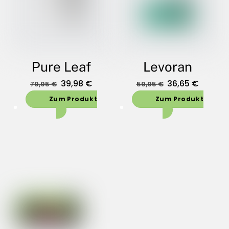
Pure Leaf
Levoran
Oorspronkelijke
Huidige
Oorspronkelijk
Huidig
39,98
€
36,65
€
79,95
€
59,95
€
prijs
prijs
prijs
prijs
Zum Produkt
Zum Produkt
was:
is:
was:
is:
79,95 €.
39,98 €.
59,95 €.
36,65 €