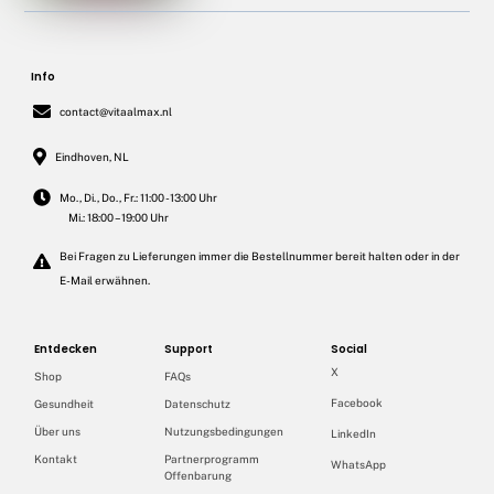
Info
contact@vitaalmax.nl
Eindhoven, NL
Mo., Di., Do., Fr.: 11:00 - 13:00 Uhr
Mi.: 18:00 – 19:00 Uhr
Bei Fragen zu Lieferungen immer die Bestellnummer bereit halten oder in der
E-Mail erwähnen.
Entdecken
Support
Social
X
Shop
FAQs
Facebook
Gesundheit
Datenschutz
Über uns
Nutzungsbedingungen
LinkedIn
Kontakt
Partnerprogramm
WhatsApp
Offenbarung