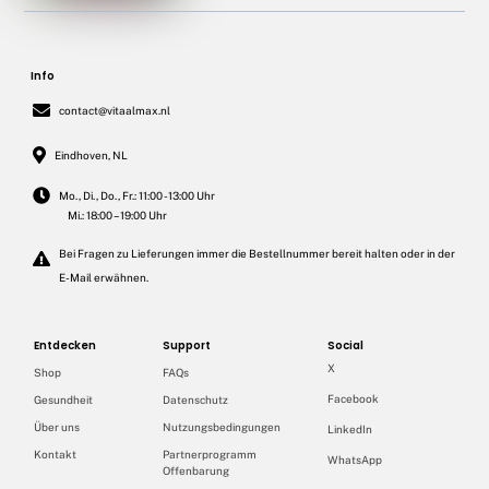
Info
contact@vitaalmax.nl
Eindhoven, NL
Mo., Di., Do., Fr.: 11:00 - 13:00 Uhr
Mi.: 18:00 – 19:00 Uhr
Bei Fragen zu Lieferungen immer die Bestellnummer bereit halten oder in der
E-Mail erwähnen.
Entdecken
Support
Social
X
Shop
FAQs
Facebook
Gesundheit
Datenschutz
Über uns
Nutzungsbedingungen
LinkedIn
Kontakt
Partnerprogramm
WhatsApp
Offenbarung