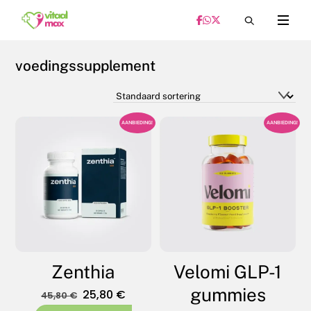
Skip
Menu
to
content
voedingssupplement
AANBIEDING!
AANBIEDING!
Zenthia
Velomi GLP-1
gummies
Oorspronkelijke
Huidige
25,80
€
45,80
€
prijs
prijs