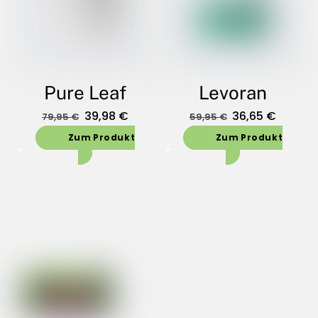
Pure Leaf
Levoran
Oorspronkelijke
Huidige
Oorspronkelijk
Huidig
39,98
€
36,65
€
79,95
€
59,95
€
prijs
prijs
prijs
prijs
Zum Produkt
Zum Produkt
was:
is:
was:
is:
79,95 €.
39,98 €.
59,95 €.
36,65 €