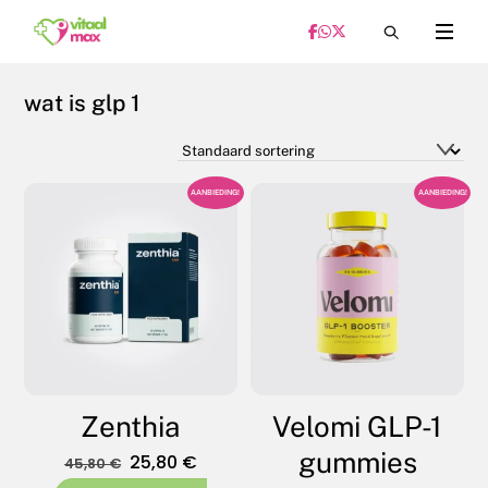
Skip
Menu
to
content
wat is glp 1
AANBIEDING!
AANBIEDING!
Zenthia
Velomi GLP-1
gummies
Oorspronkelijke
Huidige
25,80
€
45,80
€
prijs
prijs