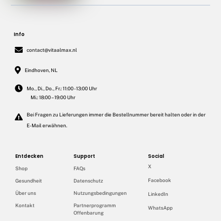
Info
contact@vitaalmax.nl
Eindhoven, NL
Mo., Di., Do., Fr.: 11:00 - 13:00 Uhr
Mi.: 18:00 – 19:00 Uhr
Bei Fragen zu Lieferungen immer die Bestellnummer bereit halten oder in der
E-Mail erwähnen.
Entdecken
Support
Social
X
Shop
FAQs
Facebook
Gesundheit
Datenschutz
Über uns
Nutzungsbedingungen
LinkedIn
Kontakt
Partnerprogramm
WhatsApp
Offenbarung