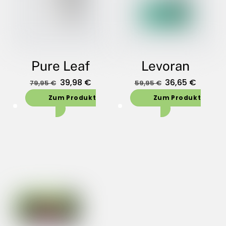
Pure Leaf
Levoran
Oorspronkelijke
Huidige
Oorspronkelijk
Huidig
39,98
€
36,65
€
79,95
€
59,95
€
prijs
prijs
prijs
prijs
Zum Produkt
Zum Produkt
was:
is:
was:
is:
79,95 €.
39,98 €.
59,95 €.
36,65 €